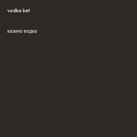
vodka bet
казино водка